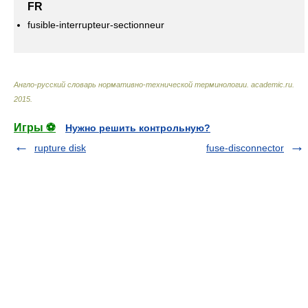
FR
fusible-interrupteur-sectionneur
Англо-русский словарь нормативно-технической терминологии
.
academic.ru
.
2015
.
Игры ⚽
Нужно решить контрольную?
rupture disk
fuse-disconnector