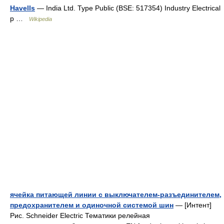
Havells
— India Ltd. Type Public (BSE: 517354) Industry Electrical
p …
Wikipedia
ячейка питающей линии с выключателем-разъединителем,
предохранителем и одиночной системой шин
— [Интент]
Рис. Schneider Electric Тематики релейная