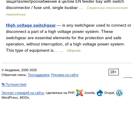
защитаэлектроснабжение в целом EN feeder bay with switch
disconnector / fuse unit, single busbar …
Справочник технического
переводчика
High voltage switchgear
— is any switchgear used to connect or
disconnect a part of a high voltage power system. These
switchgear are essential elements for the protection and safe
operation, without interruption, of a high voltage power system.
This type of equipment is… …
Wikipedia
© Академик, 2000-2026
18+
Обратная связь:
Техподдержка
,
Реклама на сайте
👣 Путешествия
Экспорт словарей на сайты
, сделанные на PHP,
Joomla,
Drupal,
WordPress, MODx.